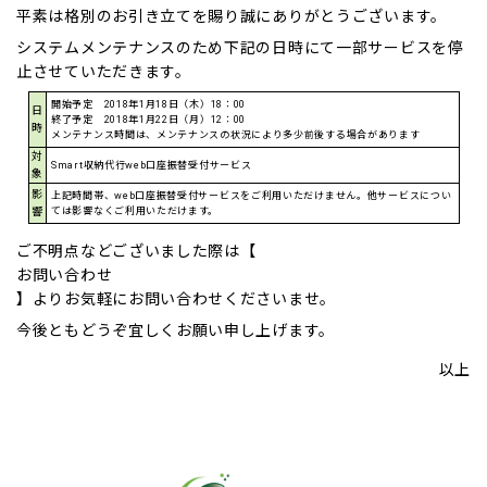
平素は格別のお引き立てを賜り誠にありがとうございます。
システムメンテナンスのため下記の日時にて一部サービスを停
止させていただきます。
開始予定 2018年1月18日（木）18：00
日
終了予定 2018年1月22日（月）12：00
時
メンテナンス時間は、メンテナンスの状況により多少前後する場合があります
対
Smart収納代行web口座振替受付サービス
象
影
上記時間帯、web口座振替受付サービスをご利用いただけません。他サービスについ
響
ては影響なくご利用いただけます。
ご不明点などございました際は【
お問い合わせ
】よりお気軽にお問い合わせくださいませ。
今後ともどうぞ宜しくお願い申し上げます。
以上